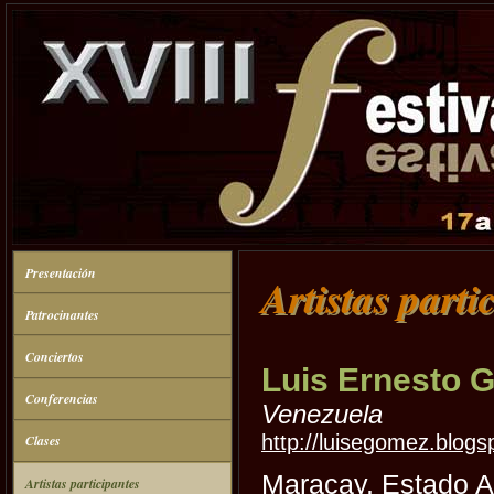
Presentación
Artistas parti
Patrocinantes
Conciertos
Luis Ernesto 
Conferencias
Venezuela
http://luisegomez.blog
Clases
Maracay, Estado A
Artistas participantes