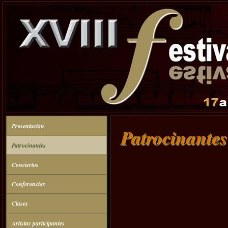
Presentación
Patrocinantes
Patrocinantes
Conciertos
Conferencias
Clases
Artistas participantes