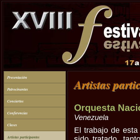
Presentación
Artistas parti
Patrocinantes
Conciertos
Orquesta Naci
Conferencias
Venezuela
Clases
El trabajo de esta
Artistas participantes
sido tratado, tant