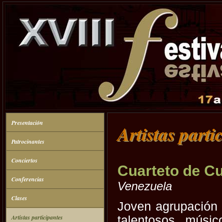
Presentación
Artistas parti
Patrocinantes
Conciertos
Cuarteto de C
Conferencias
Venezuela
Clases
Joven agrupación
Artistas participantes
talentosos músi