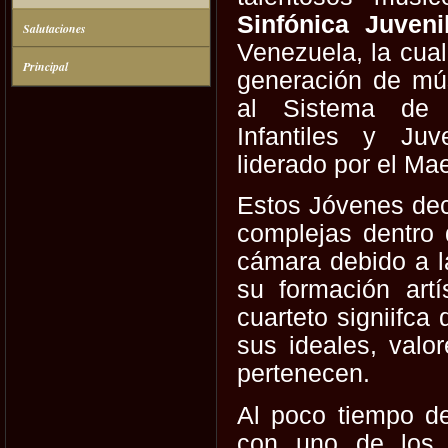
Sinfónica Juven
Salutaciones
Venezuela, la cual
Principal
generación de mú
al Sistema de 
Infantiles y Ju
liderado por el Ma
Estos Jóvenes dec
complejas dentro 
cámara debido a 
su formación art
cuarteto signiifca
sus ideales, valo
pertenecen.
Al poco tiempo de
con uno de los c