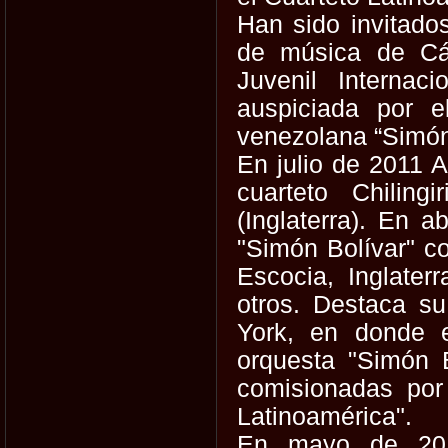
Han sido invitados
de música de Cá
Juvenil Interna
auspiciada por e
venezolana “Simón
En julio de 2011 A
cuarteto Chilin
(Inglaterra). En a
"Simón Bolívar" co
Escocia, Inglate
otros. Destaca su
York, en donde e
orquesta "Simón 
comisionadas por 
Latinoamérica".
En mayo de 2013