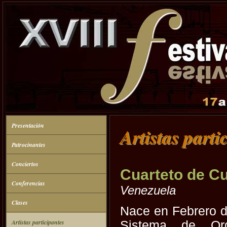
Presentación
Artistas parti
Patrocinantes
Conciertos
Cuarteto de C
Conferencias
Venezuela
Clases
Nace en Febrero d
Artistas participantes
Sistema de Orq