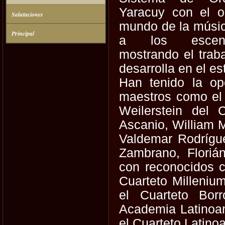
Yaracuy con el ob
Salutaciones
mundo de la músic
Principal
a los escenar
mostrando el trab
desarrolla en el e
Han tenido la op
maestros como el 
Weilerstein del 
Ascanio, William M
Valdemar Rodrígu
Zambrano, Floriá
con reconocidos c
Cuarteto Millenium
el Cuarteto Bor
Academia Latinoam
el Cuarteto Latino